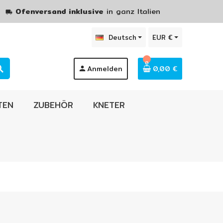
hr
Ofenversand inklusive
in ganz Italien
local_shipping
Deutsch
EUR €
0
Anmelden
0,00 €
rch
person
TEN
ZUBEHÖR
KNETER