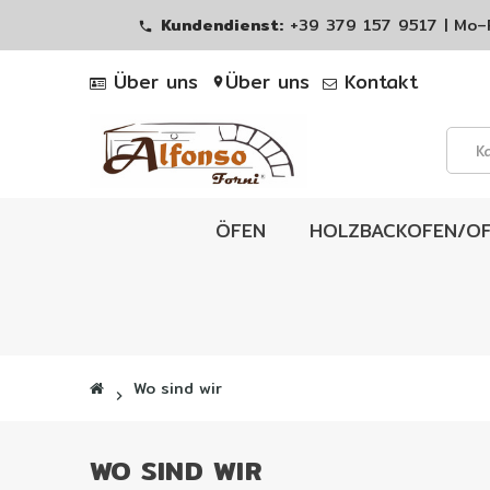
Kundendienst:
+39 379 157 9517 | Mo–
phone
Über uns
Über uns
Kontakt
location_on
ÖFEN
HOLZBACKOFEN/O
Wo sind wir
chevron_right
WO SIND WIR