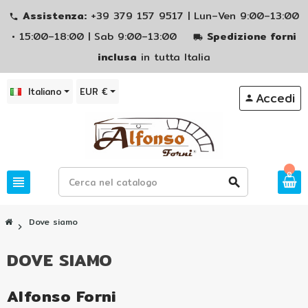
Assistenza:
+39 379 157 9517 | Lun–Ven 9:00–13:00
phone
• 15:00–18:00 | Sab 9:00–13:00
Spedizione forni
local_shipping
inclusa
in tutta Italia
Italiano
EUR €
Accedi
person
0
view_headline
search
Dove siamo
chevron_right
DOVE SIAMO
Alfonso Forni