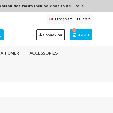
raison des fours incluse
dans toute l’Italie
Français
EUR €
0
Connexion
0,00 €
ch
person
 À FUMER
ACCESSORIES