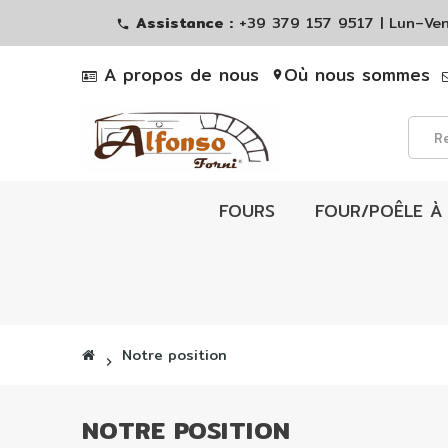
Assistance :
+39 379 157 9517 | Lun–
phone
A propos de nous
Où nous sommes
location_on
FOURS
FOUR/POÊLE À 
Notre position
chevron_right
NOTRE POSITION