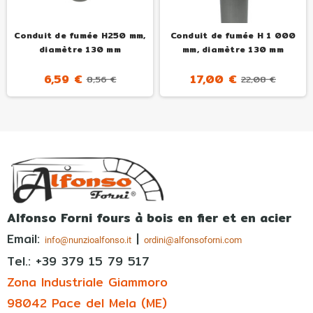
Conduit de fumée H250 mm,
Conduit de fumée H 1 000
diamètre 130 mm
mm, diamètre 130 mm
6,59 €
17,00 €
8,56 €
22,08 €
Alfonso Forni fours à bois en fier et en acier
Email:
|
info@nunzioalfonso.it
ordini@alfonsoforni.com
Tel.: +39
379 15 79 517
Zona Industriale Giammoro
98042 Pace del Mela (ME)