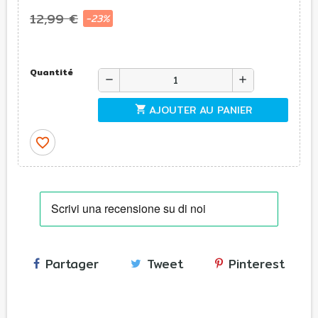
12,99 €
-23%
Quantité
remove
add
AJOUTER AU PANIER
shopping_cart
favorite_border
Partager
Tweet
Pinterest