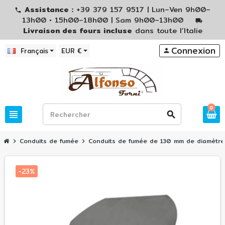
Assistance :
+39 379 157 9517 | Lun–Ven 9h00–
phone
13h00 • 15h00–18h00 | Sam 9h00–13h00
local_shipping
Livraison des fours incluse
dans toute l’Italie
Connexion
Français
EUR €
person
0
view_headline
search
Conduits de fumée
Conduits de fumée de 130 mm de diamètre
chevron_right
chevron_right
-23%