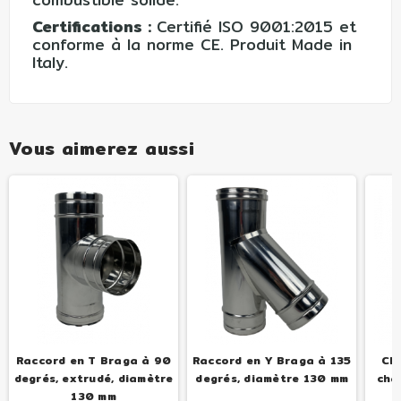
Certifications :
Certifié ISO 9001:2015 et
conforme à la norme CE. Produit Made in
Italy.
Vous aimerez aussi
Raccord en T Braga à 90
Raccord en Y Braga à 135
Ch
degrés, extrudé, diamètre
degrés, diamètre 130 mm
cha
130 mm