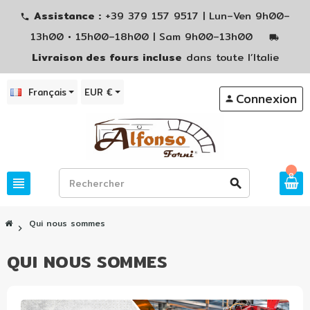
Assistance :
+39 379 157 9517 | Lun–Ven 9h00–
phone
13h00 • 15h00–18h00 | Sam 9h00–13h00
local_shipping
Livraison des fours incluse
dans toute l’Italie
Français
EUR €
Connexion
person
0
view_headline
search
Qui nous sommes
chevron_right
QUI NOUS SOMMES