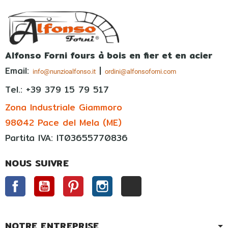
Alfonso Forni fours à bois en fier et en acier
Email:
|
info@nunzioalfonso.it
ordini@alfonsoforni.com
Tel.: +39
379 15 79 517
Zona Industriale Giammoro
98042 Pace del Mela (ME)
Partita IVA: IT03655770836
NOUS SUIVRE
Facebook
YouTube
Pinterest
Instagram
TikTok
NOTRE ENTREPRISE