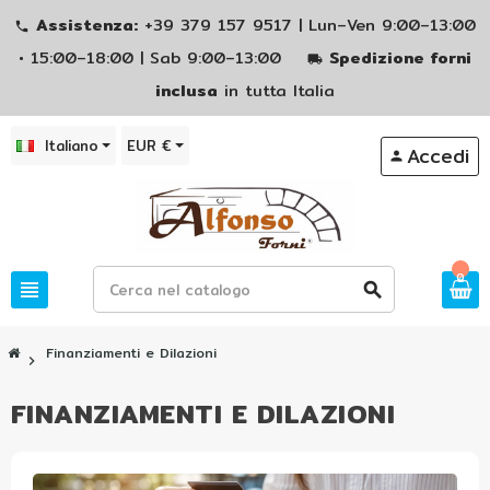
Assistenza:
+39 379 157 9517 | Lun–Ven 9:00–13:00
phone
• 15:00–18:00 | Sab 9:00–13:00
Spedizione forni
local_shipping
inclusa
in tutta Italia
Italiano
EUR €
Accedi
person
0
view_headline
search
Finanziamenti e Dilazioni
chevron_right
FINANZIAMENTI E DILAZIONI