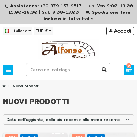
Assistenza:
+39 379 157 9517 | Lun–Ven 9:00–13:00
phone
• 15:00–18:00 | Sab 9:00–13:00
Spedizione forni
local_shipping
inclusa
in tutta Italia
Accedi
Italiano
EUR €
person
0
view_headline
search
Nuovi prodotti
chevron_right
NUOVI PRODOTTI
Tuo
Data dell'aggiunta, dalla più recente alla meno recente
con
44,00 €
al mese