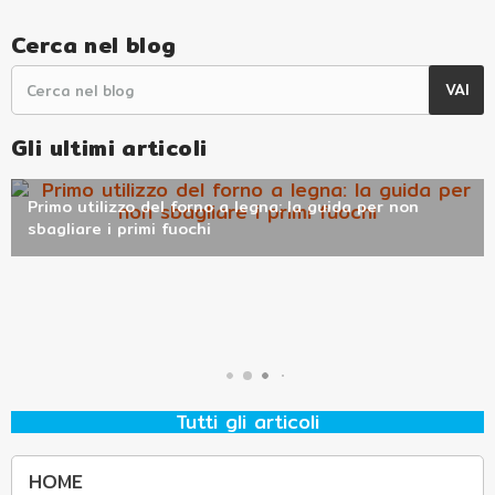
Cerca nel blog
Gli ultimi articoli
Il Barbecue a Doppia Brace che Cambia il Modo di
Primo utilizzo del forno a legna: la guida per non
Alfonsino il forno compatto per la vera pizza, ovunque
Cucinare
Fornacella Alfonso Forni per grigliate all’aperto senza ingombro
sbagliare i primi fuochi
tu sia.
Tutti gli articoli
HOME