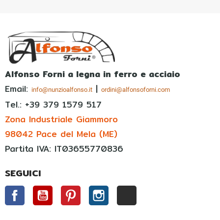
Alfonso Forni a legna in ferro e acciaio
Email:
|
info@nunzioalfonso.it
ordini@alfonsoforni.com
Tel.: +39
379 1579 517
Zona Industriale Giammoro
98042 Pace del Mela (ME)
Partita IVA: IT03655770836
SEGUICI
Facebook
YouTube
Pinterest
Instagram
TikTok