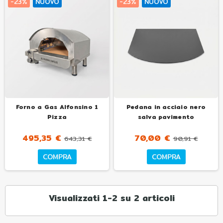
-23%
NUOVO
-23%
NUOVO
Forno a Gas Alfonsino 1
Pedana in acciaio nero
Pizza
salva pavimento
495,35 €
70,00 €
643,31 €
90,91 €
COMPRA
COMPRA
Visualizzati 1-2 su 2 articoli