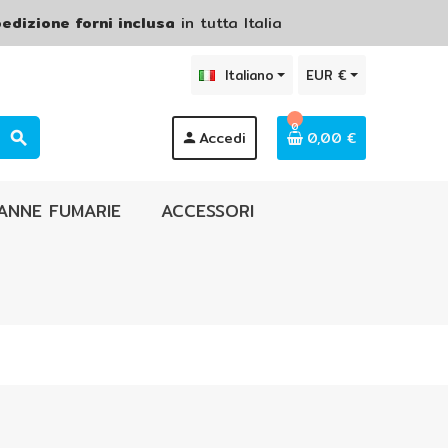
edizione forni inclusa
in tutta Italia
Italiano
EUR €
0
Accedi
0,00 €
search
person
ANNE FUMARIE
ACCESSORI