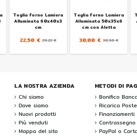
ra
Teglia Forno Lamiera
Teglia Forno Lamiera
T
3
Alluminata 60x40x3
Alluminata 50x35x6
cm
cm con Aletta
22,50 €
30,00 €
29,22 €
38,96 €
LA NOSTRA AZIENDA
METODI DI P
Chi siamo
Bonifico Banca
Dove siamo
Ricarica Post
Nuovi prodotti
Finanziamenti 
Più venduti
Contrassegno
Mappa del sito
PayPal o Carta