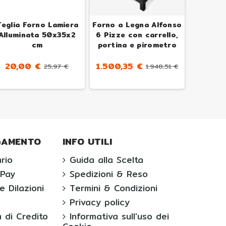
eglia Forno Lamiera
Forno a Legna Alfonso
Teglia
Alluminata 50x35x2
6 Pizze con carrello,
Forno
cm
portina e pirometro
Allumi
20,00 €
1.500,35 €
25,97 €
1.948,51 €
20,0
AGAMENTO
INFO UTILI
rio
Guida alla Scelta
ePay
Spedizioni & Reso
e Dilazioni
Termini & Condizioni
Privacy policy
 di Credito
Informativa sull'uso dei