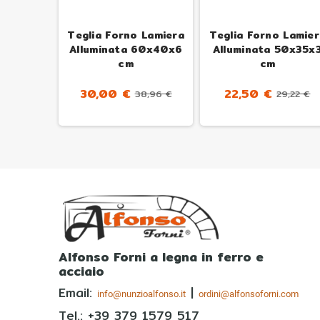
zzaluna
Teglia Forno Lamiera
Teglia Forno Lamie
orni
Alluminata 60x40x6
Alluminata 50x35x
cm
cm
8,96 €
30,00 €
22,50 €
38,96 €
29,22 €
Alfonso Forni a legna in ferro e
acciaio
Email:
|
info@nunzioalfonso.it
ordini@alfonsoforni.com
Tel.: +39
379 1579 517