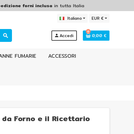
edizione forni inclusa
in tutta Italia
Italiano
EUR €
0
Accedi
0,00 €
search
person
ANNE FUMARIE
ACCESSORI
da Forno e il Ricettario