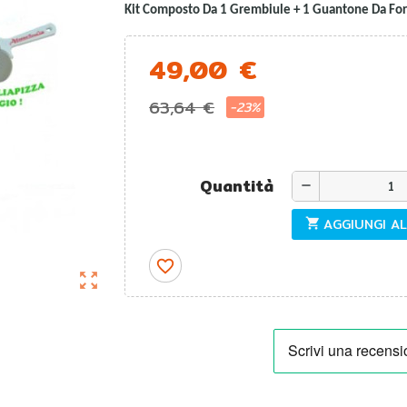
Kit Composto Da 1 Grembiule + 1 Guantone Da Forn
49,00 €
63,64 €
-23%
Quantità
remove
AGGIUNGI A
shopping_cart
favorite_border
zoom_out_map