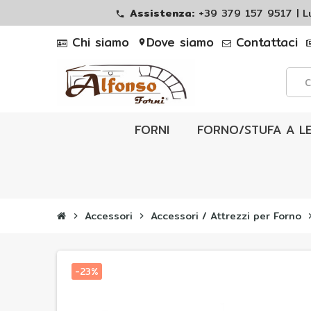
Assistenza:
+39 379 157 9517 | 
phone
Chi siamo
Dove siamo
Contattaci
location_on
FORNI
FORNO/STUFA A L
Accessori
Accessori / Attrezzi per Forno
chevron_right
chevron_right
chevron
-23%