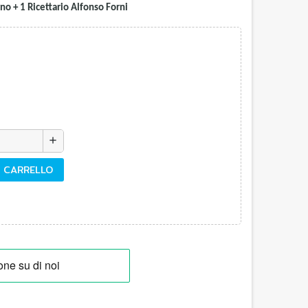
o + 1 Ricettario Alfonso Forni
add
L CARRELLO