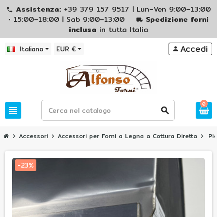
Assistenza:
+39 379 157 9517 | Lun–Ven 9:00–13:00
phone
• 15:00–18:00 | Sab 9:00–13:00
Spedizione forni
local_shipping
inclusa
in tutta Italia
Accedi
Italiano
EUR €
person
0
view_headline
search
Accessori
Accessori per Forni a Legna a Cottura Diretta
Pi
chevron_right
chevron_right
chevron_right
-23%