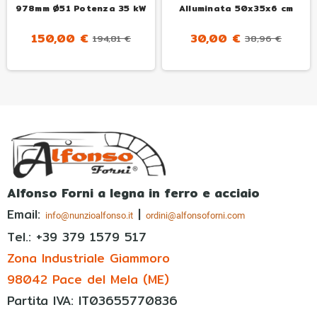
978mm Ø51 Potenza 35 kW
Alluminata 50x35x6 cm
150,00 €
30,00 €
194,81 €
38,96 €
Alfonso Forni a legna in ferro e acciaio
Email:
|
info@nunzioalfonso.it
ordini@alfonsoforni.com
Tel.: +39
379 1579 517
Zona Industriale Giammoro
98042 Pace del Mela (ME)
Partita IVA: IT03655770836