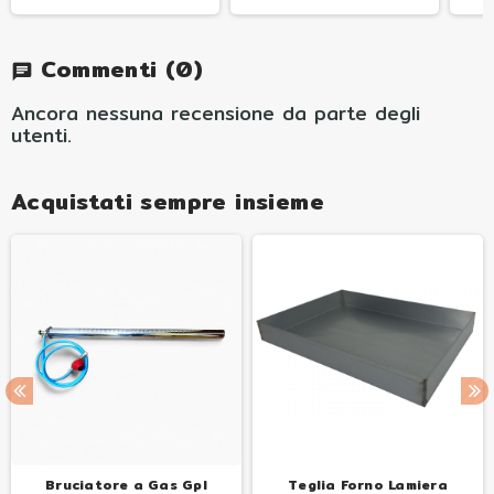
Commenti
(0)
chat
Ancora nessuna recensione da parte degli
utenti.
Acquistati sempre insieme
Bruciatore a Gas Gpl
Teglia Forno Lamiera