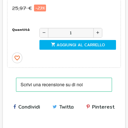
25,97 €
-23%
Quantità
remove
add
AGGIUNGI AL CARRELLO
shopping_cart
favorite_border
Condividi
Twitta
Pinterest