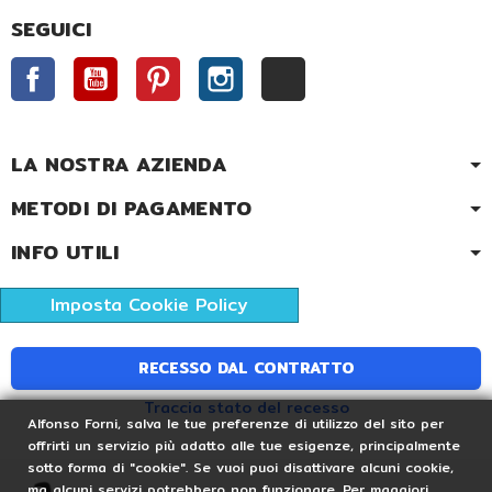
SEGUICI
Facebook
YouTube
Pinterest
Instagram
TikTok
LA NOSTRA AZIENDA
METODI DI PAGAMENTO
INFO UTILI
Imposta Cookie Policy
RECESSO DAL CONTRATTO
Traccia stato del recesso
Alfonso Forni, salva le tue preferenze di utilizzo del sito per
offrirti un servizio più adatto alle tue esigenze, principalmente
sotto forma di "cookie". Se vuoi puoi disattivare alcuni cookie,
ma alcuni servizi potrebbero non funzionare. Per maggiori