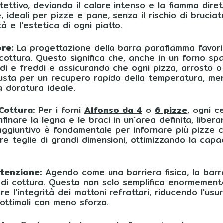
ttivo, deviando il calore intenso e la fiamma diret
ideali per pizze e pane, senza il rischio di bruciat
tà e l'estetica di ogni piatto.
re:
La progettazione della barra parafiamma favoris
 cottura. Questo significa che, anche in un forno spa
ldi e freddi e assicurando che ogni pizza, arrosto o
ta per un recupero rapido della temperatura, mentr
a doratura ideale.
Cottura:
Per i forni
Alfonso da 4
o
6 pizze
, ogni c
nare la legna e le braci in un'area definita, libera
 aggiuntivo è fondamentale per infornare più pizz
are teglie di grandi dimensioni, ottimizzando la cap
utenzione:
Agendo come una barriera fisica, la barra
no di cottura. Questo non solo semplifica enormemente
 l'integrità dei mattoni refrattari, riducendo l'usur
 ottimali con meno sforzo.