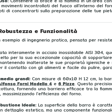
Uso:
Contenere la brace e la fiamma in un'area contr
o movimenti incontrollati del fuoco all'interno del fo
oti di concentrarti sulla preparazione delle tue pie
 Robustezza e Funzionalità
 esempio di ingegneria pratica, pensata per resiste
ata interamente in acciaio inossidabile AISI 304, qu
scelto per la sua eccezionale capacità di sopportar
, mantenendo inalterate le sue proprietà igieniche e
r il contatto con gli alimenti e facile da pulire, gar
 medio grandi:
Con misure di 60x10 H 12 cm, la bar
Alfonso Forni Modello 4
e
6 Pizze
. Questa precisio
ttura, fornendo una barriera efficace tra la fiamma
, massimizzando l'efficienza del forno.
bustione Ideale:
La superficie della barra è caratt
un dettaglio estetico, ma una componente funzional