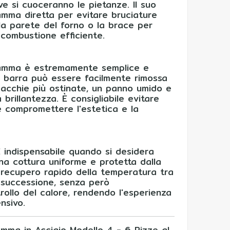
ve si cuoceranno le pietanze. Il suo
iamma diretta per evitare bruciature
 la parete del forno o la brace per
 combustione efficiente.
rafiamma è estremamente semplice e
a barra può essere facilmente rimossa
 macchie più ostinate, un panno umido e
 brillantezza. È consigliabile evitare
 e compromettere l'estetica e la
È indispensabile quando si desidera
a cottura uniforme e protetta dalla
recupero rapido della temperatura tra
n successione, senza però
rollo del calore, rendendo l'esperienza
nsivo.
iamma in Acciaio Modello 4 - 6 Pizze al