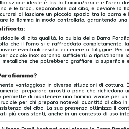
llocazione ideale è tra la fiamma/brace e l'area do
na e le braci, separandole dal cibo, e deviare la f
urarsi di lasciare un piccolo spazio tra la barra e
tare la fiamma in modo controllato, garantendo una
lificata:
ssidabile di alta qualità, la pulizia della Barra Pa
olta che il forno si è raffreddato completamente, l
uovere eventuali residui di cenere o fuliggine. Per
r acciaio inox saranno sufficienti a ripristinarne la
e metalliche che potrebbero graffiare la superficie
 Parafiamma?
ente vantaggiosa in diverse situazioni di cottura. 
ente, preparare arrosti o pane che richiedono un
o permette di mantenere una fiamma vivace per un 
cruciale per chi prepara notevoli quantità di cibo i
sistenza del cibo. La sua presenza ottimizza il cont
ltati più consistenti, anche in un contesto di uso inte
o Alfonso Forni! Aggiungi oggi stesso la Barra Paraf