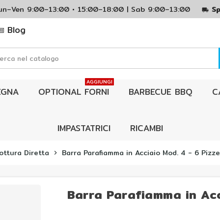
Lun–Ven 9:00–13:00 • 15:00–18:00 | Sab 9:00–13:00
Sp
local_shipping
Blog
AGGIUNGI
EGNA
OPTIONAL FORNI
BARBECUE BBQ
C
IMPASTATRICI
RICAMBI
ottura Diretta
Barra Parafiamma in Acciaio Mod. 4 - 6 Pizze
chevron_right
Barra Parafiamma in Acc