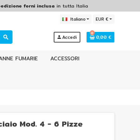
edizione forni inclusa
in tutta Italia
Italiano
EUR €
0
Accedi
0,00 €
search
person
ANNE FUMARIE
ACCESSORI
iaio Mod. 4 - 6 Pizze