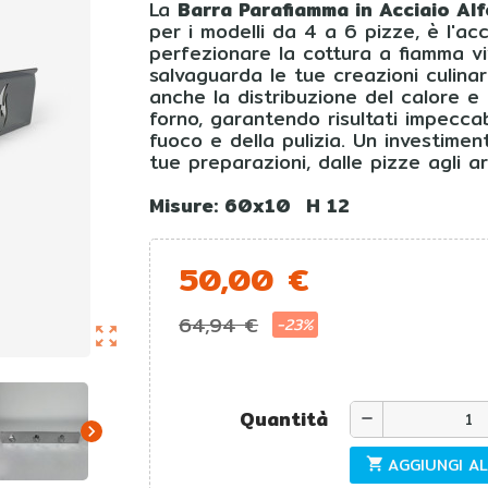
La
Barra Parafiamma in Acciaio Al
per i modelli da 4 a 6 pizze, è l'ac
perfezionare la cottura a fiamma v
salvaguarda le tue creazioni culinar
anche la distribuzione del calore e 
forno, garantendo risultati impecca
fuoco e della pulizia. Un investimen
tue preparazioni, dalle pizze agli ar
Misure: 60x10 H 12
50,00 €
64,94 €
-23%
zoom_out_map
Quantità
remove
chevron_right
AGGIUNGI A
shopping_cart