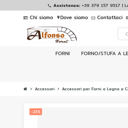
Assistenza:
+39 379 157 9517 | 
phone
Chi siamo
Dove siamo
Contattaci
location_on
FORNI
FORNO/STUFA A L
Accessori
Accessori per Forni a Legna a C
chevron_right
chevron_right
-23%