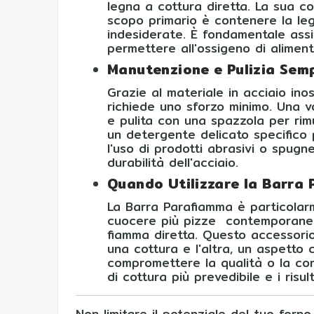
legna a cottura diretta. La sua co
scopo primario è contenere la leg
indesiderate. È fondamentale assic
permettere all'ossigeno di alimen
Manutenzione e Pulizia Semp
Grazie al materiale in acciaio ino
richiede uno sforzo minimo. Una v
e pulita con una spazzola per rim
un detergente delicato specifico pe
l'uso di prodotti abrasivi o spugn
durabilità dell'acciaio.
Quando Utilizzare la Barra
La Barra Parafiamma è particolarm
cuocere più pizze contemporaneam
fiamma diretta. Questo accessori
una cottura e l'altra, un aspetto 
compromettere la qualità o la con
di cottura più prevedibile e i risu
Non limitare il potenziale del tuo forn