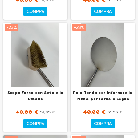
COMPRA
COMPRA
-23%
-23%
Scopa Forno con Setole in
Pala Tonda per Infornare la
Ottone
Pizza, per Forno a Legna
40,00 €
40,00 €
51,95 €
51,95 €
COMPRA
COMPRA