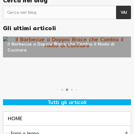
Cerca nel blog
Gli ultimi articoli
Il Barbecue a Doppia Brace che Cambia il Modo di
Primo utilizzo del forno a legna: la guida per non
Alfonsino il forno compatto per la vera pizza, ovunque
Cucinare
Fornacella Alfonso Forni per grigliate all’aperto senza ingombro
sbagliare i primi fuochi
tu sia.
Tutti gli articoli
HOME
Forni a legna
add