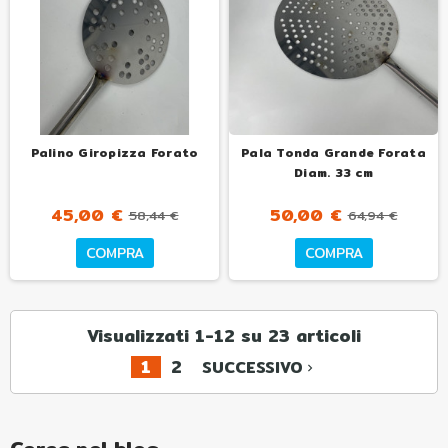
Palino Giropizza Forato
Pala Tonda Grande Forata
Diam. 33 cm
45,00 €
50,00 €
58,44 €
64,94 €
COMPRA
COMPRA
Visualizzati 1-12 su 23 articoli
1
2
SUCCESSIVO
navigate_next