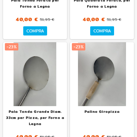
Pala Tonda Forata per
Pala Quadrata Forata, per
Forno a Legna
Forno a Legna
40,00 €
40,00 €
51,95 €
51,95 €
COMPRA
COMPRA
-23%
-23%
Pala Tonda Grande Diam.
Palino Giropizza
33cm per Pizza, per Forno a
Legna
40,00 €
40,00 €
51,95 €
51,95 €