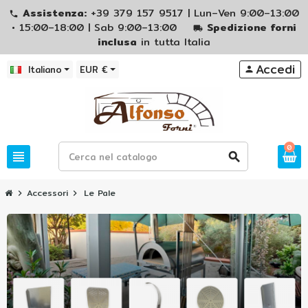
Assistenza:
+39 379 157 9517 | Lun–Ven 9:00–13:00
phone
• 15:00–18:00 | Sab 9:00–13:00
Spedizione forni
local_shipping
inclusa
in tutta Italia
Accedi
Italiano
EUR €
person
0
view_headline
search
Accessori
Le Pale
chevron_right
chevron_right