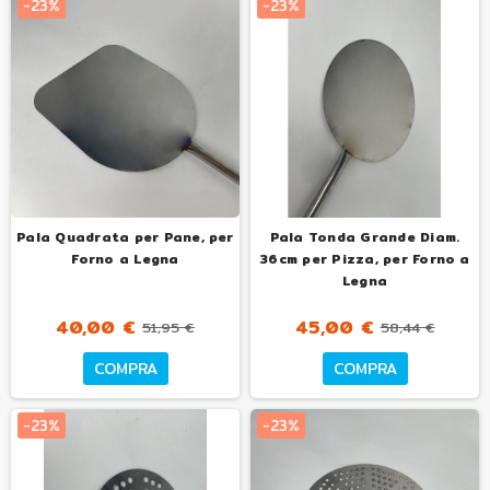
-23%
-23%
Pala Quadrata per Pane, per
Pala Tonda Grande Diam.
Forno a Legna
36cm per Pizza, per Forno a
Legna
40,00 €
45,00 €
51,95 €
58,44 €
COMPRA
COMPRA
-23%
-23%