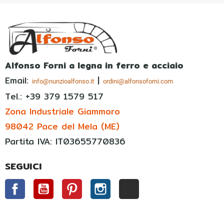
Alfonso Forni a legna in ferro e acciaio
Email:
|
info@nunzioalfonso.it
ordini@alfonsoforni.com
Tel.: +39
379 1579 517
Zona Industriale Giammoro
98042 Pace del Mela (ME)
Partita IVA: IT03655770836
SEGUICI
Facebook
YouTube
Pinterest
Instagram
TikTok