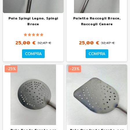
Pala Spingi Legno, Spingi
Paletta Raccogli Brace,
Brace
Raccogli Cenere
25,00 €
25,00 €
32,47 €
32,47 €
COMPRA
COMPRA
-23%
-23%