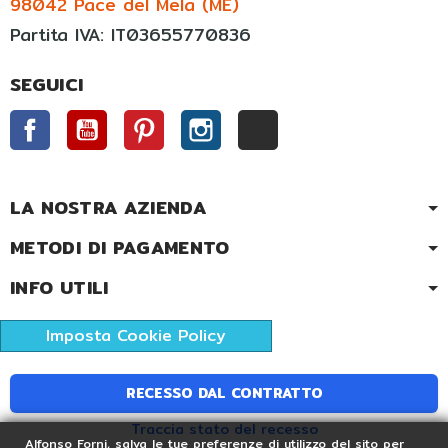
98042 Pace del Mela (ME)
Partita IVA: IT03655770836
SEGUICI
Facebook
YouTube
Pinterest
Instagram
TikTok
LA NOSTRA AZIENDA
METODI DI PAGAMENTO
INFO UTILI
Imposta Cookie Policy
RECESSO DAL CONTRATTO
Traccia stato del recesso
Alfonso Forni, salva le tue preferenze di utilizzo del sito per