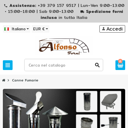
Assistenza:
+39 379 157 9517 | Lun–Ven 9:00–13:00
phone
• 15:00–18:00 | Sab 9:00–13:00
Spedizione forni
local_shipping
inclusa
in tutta Italia
Accedi
Italiano
EUR €
person
0
view_headline
search
Canne Fumarie
chevron_right