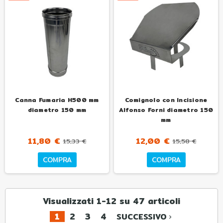
Canna Fumaria H500 mm
Comignolo con Incisione
diametro 150 mm
Alfonso Forni diametro 150
mm
11,80 €
12,00 €
15,33 €
15,58 €
COMPRA
COMPRA
Visualizzati 1-12 su 47 articoli
1
2
3
4
SUCCESSIVO
navigate_next