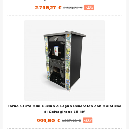
2.790,27 €
3.623,73 €
-23%
Forno Stufa mini Cucina a Legna Esmeralda con maioliche
di Caltagirone 15 kW
999,00 €
1.297,40 €
-23%