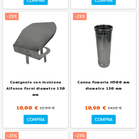
COMPRA
COMPRA
-23%
-23%
Comignolo con Incisione
Canna Fumaria H500 mm
Alfonso Forni diametro 130
diametro 130 mm
mm
10,00 €
10,90 €
12,99 €
14,16 €
COMPRA
COMPRA
-23%
-23%