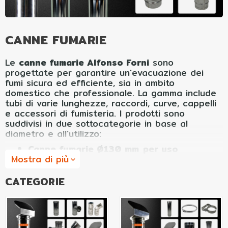
CANNE FUMARIE
Le
canne fumarie Alfonso Forni
sono
progettate per garantire un'evacuazione dei
fumi sicura ed efficiente, sia in ambito
domestico che professionale. La gamma include
tubi di varie lunghezze, raccordi, curve, cappelli
e accessori di fumisteria. I prodotti sono
suddivisi in due sottocategorie in base al
diametro e all'utilizzo:
Canne fumarie Ø130 mm per uso
Mostra di più
domestico:
compatibili con i forni dellalinea
expand_more
domestica Alfonso Forni a cottura diretta
da 2, 4 e 6 pizze, nelle versioni a legna e
CATEGORIE
ibride legna/gas, e con le
stufe Esmeralda
ed Eleonora.
Canne fumarie Ø150 mm per uso
professionale:
progettate per la linea di